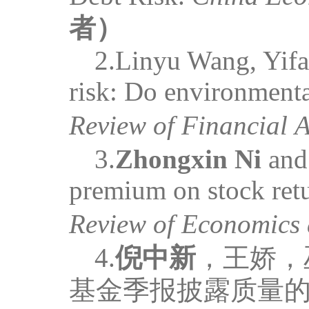
者）
2.Linyu Wang, Yifa
risk: Do environmenta
Review of Financial
3.
Zhongxin Ni
and
premium on stock ret
Review of Economics
4.
倪中新
，
王娇，
基金季报披露质量