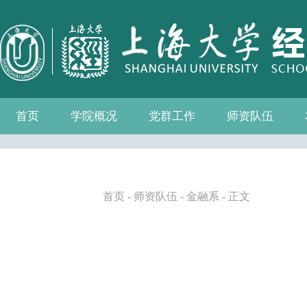
首页
学院概况
党群工作
师资队伍
学院介绍
现任领导
组织机构
学院愿景
学院简介
发展历程
历任院长
党务公开
党的建设
群众团体
学院制度
博士后流动站
教师名录
人事专栏
招聘信息
青联会
妇委会
退管会
工会
首页
-
师资队伍
-
金融系
- 正文