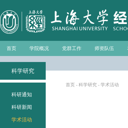
首页
学院概况
党群工作
师资队伍
学院介绍
现任领导
组织机构
学院愿景
学院简介
发展历程
历任院长
党务公开
党的建设
统战工作
群众团体
学院制度
博士后流动站
教师名录
人事专栏
招聘信息
青联会
妇委会
退管会
工会
科学研究
首页
-
科学研究
-
学术活动
科研通知
科研新闻
学术活动