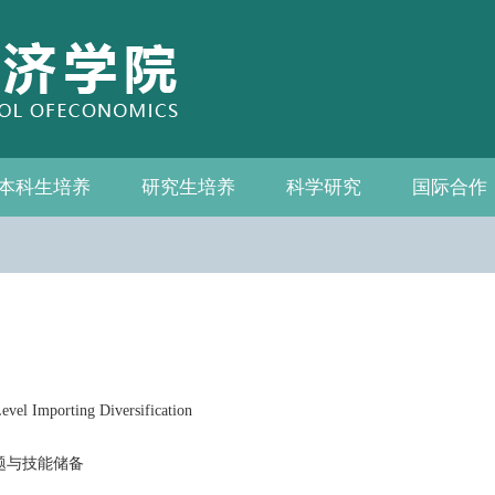
本科生培养
研究生培养
科学研究
国际合作
系—中心名录
教务通知
教学管理
相关下载
教学成果
教授
教务通知
培养方案
相关下载
科研通知
科研新闻
学术活动
国际交流
合作机构
联系我们
 Importing Diversification
题与技能储备