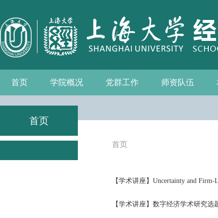
首页
学院概况
党群工作
师资队伍
学院介绍
现任领导
组织机构
学院愿景
学院简介
发展历程
历任院长
党务公开
党的建设
群众团体
学院制度
博士后流动站
教师名录
人事专栏
招聘信息
青联会
妇委会
退管会
工会
首页
首页
【学术讲座】Uncertainty and Firm-Level
【学术讲座】数字经济学术研究选