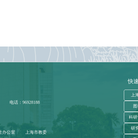
快速
上
电话：96928188
图
科研
研
社办公室
上海市教委