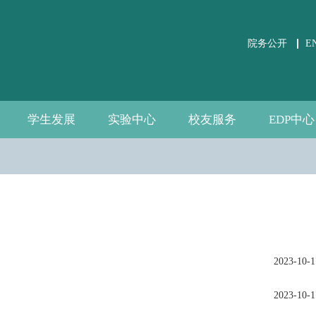
院务公开
E
学生发展
实验中心
校友服务
EDP中心
学生事务
党团建设
课外培养
职业发展
关于实验中心
虚仿实验平台
公共微观数据
相关文件下载
通知公告
规章制度
数据资源
自建资源
分会介绍
校友活动
校友风采
中心介绍
新闻通告
师资团队
联系我们
2023-10-1
2023-10-1