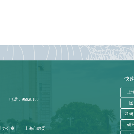
快速
上
电话：96928188
图
科研
研
社办公室
上海市教委