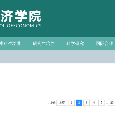
本科生培养
研究生培养
科学研究
国际合作
系—中心名录
教务通知
教学管理
相关下载
教授
教务通知
培养方案
相关下载
科研通知
科研新闻
学术活动
国际交流
合作机构
联系我们
...
共0条
上页
1
2
3
4
5
20