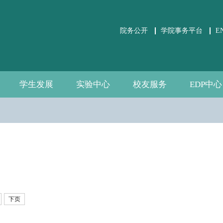
院务公开
学院事务平台
E
学生发展
实验中心
校友服务
EDP中心
学生事务
党团建设
课外培养
职业发展
关于实验中心
虚仿实验平台
公共微观数据
相关文件下载
通知公告
规章制度
数据资源
自建资源
分会介绍
校友活动
校友风采
中心介绍
新闻通告
师资团队
联系我们
下页