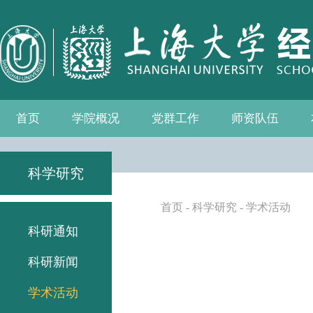
首页
学院概况
党群工作
师资队伍
学院介绍
现任领导
组织机构
学院愿景
学院简介
发展历程
历任院长
党务公开
党的建设
统战工作
群众团体
学院制度
博士后流动站
教师名录
人事专栏
招聘信息
青联会
妇委会
退管会
工会
科学研究
首页
-
科学研究
-
学术活动
科研通知
科研新闻
学术活动