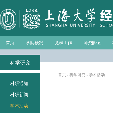
首页
学院概况
党群工作
师资队伍
学院介绍
现任领导
组织机构
学院愿景
学院简介
发展历程
历任院长
党务公开
党的建设
统战工作
群众团体
学院制度
博士后流动站
教师名录
人事专栏
招聘信息
青联会
妇委会
退管会
工会
科学研究
首页
-
科学研究
-
学术活动
科研通知
科研新闻
学术活动