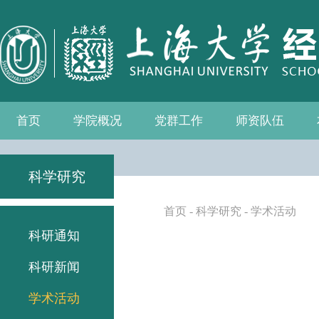
首页
学院概况
党群工作
师资队伍
学院介绍
现任领导
组织机构
学院愿景
学院简介
发展历程
历任院长
党务公开
党的建设
统战工作
群众团体
学院制度
博士后流动站
教师名录
人事专栏
招聘信息
青联会
妇委会
退管会
工会
科学研究
首页
-
科学研究
-
学术活动
科研通知
科研新闻
学术活动